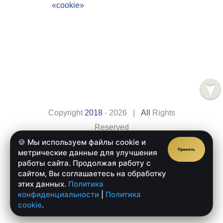
«cookie»
Copyright
2018
- 2026 |
All
Rights
Reserved
🍪 Мы используем файлы cookie и
Сайт разработан компанией
Веб-сайт.рус
Принять
метрические данные для улучшения
Главная
Оплата
работы сайта. Продолжая работу с
сайтом, Вы соглашаетесь на обработку
Доставка
Обратная Связь
этих данных.
Политика
конфиденциальности
|
Политика
cookie
.