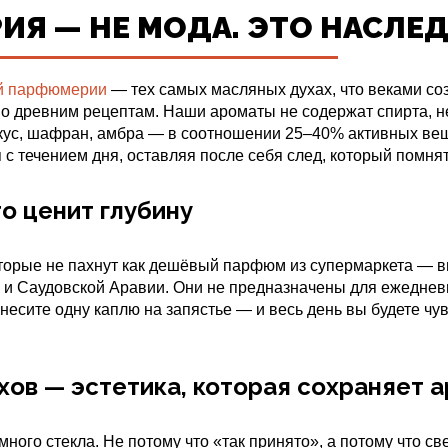
Я — НЕ МОДА. ЭТО НАСЛЕД
й парфюмерии
— тех самых масляных духах, что веками соз
 по древним рецептам. Наши ароматы не содержат спирта, н
скус, шафран, амбра — в соотношении 25–40% активных вещ
 с течением дня, оставляя после себя след, который помнят
то ценит глубину
оторые не пахнут как дешёвый парфюм из супермаркета — 
 и Саудовской Аравии. Они не предназначены для ежеднев
анесите одну каплю на запястье — и весь день вы будете чу
ов — эстетика, которая сохраняет 
много стекла. Не потому что «так принято», а потому что с