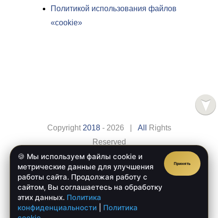
Политикой использования файлов
«cookie»
Copyright
2018
- 2026 |
All
Rights
Reserved
🍪 Мы используем файлы cookie и
Сайт разработан компанией
Веб-сайт.рус
Принять
метрические данные для улучшения
Главная
Оплата
работы сайта. Продолжая работу с
сайтом, Вы соглашаетесь на обработку
Доставка
Обратная Связь
этих данных.
Политика
конфиденциальности
|
Политика
cookie
.