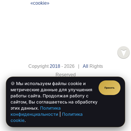
«cookie»
Copyright
2018
- 2026 |
All
Rights
Reserved
🍪 Мы используем файлы cookie и
Сайт разработан компанией
Веб-сайт.рус
Принять
метрические данные для улучшения
Главная
Оплата
работы сайта. Продолжая работу с
сайтом, Вы соглашаетесь на обработку
Доставка
Обратная Связь
этих данных.
Политика
конфиденциальности
|
Политика
cookie
.