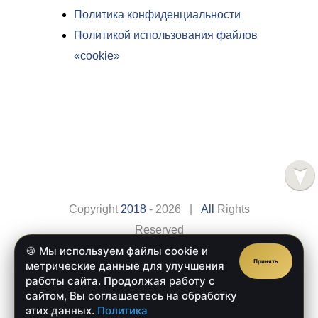
Политика конфиденциальности
Политикой использования файлов
«cookie»
Copyright
2018
- 2026 |
All
Rights
Reserved
🍪 Мы используем файлы cookie и
Сайт разработан компанией
Веб-сайт.рус
Принять
метрические данные для улучшения
Главная
Оплата
работы сайта. Продолжая работу с
сайтом, Вы соглашаетесь на обработку
Доставка
Обратная Связь
этих данных.
Политика