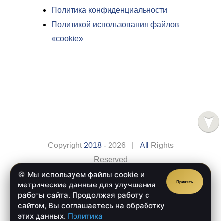
Политика конфиденциальности
Политикой использования файлов
«cookie»
Copyright
2018
- 2026 |
All
Rights
Reserved
🍪 Мы используем файлы cookie и
Сайт разработан компанией
Веб-сайт.рус
Принять
метрические данные для улучшения
Главная
Оплата
работы сайта. Продолжая работу с
сайтом, Вы соглашаетесь на обработку
Доставка
Обратная Связь
этих данных.
Политика