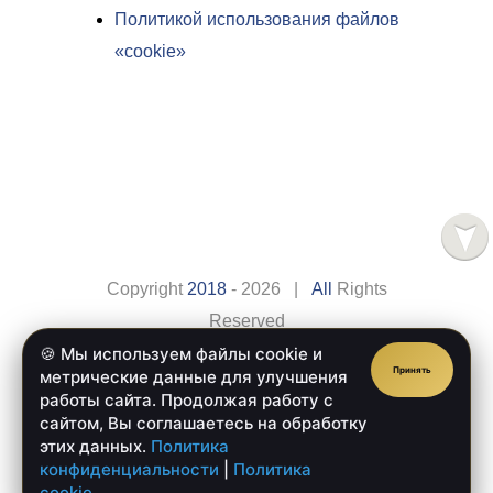
Политикой использования файлов
«cookie»
Copyright
2018
- 2026 |
All
Rights
Reserved
🍪 Мы используем файлы cookie и
Сайт разработан компанией
Веб-сайт.рус
Принять
метрические данные для улучшения
Главная
Оплата
работы сайта. Продолжая работу с
сайтом, Вы соглашаетесь на обработку
Доставка
Обратная Связь
этих данных.
Политика
конфиденциальности
|
Политика
cookie
.